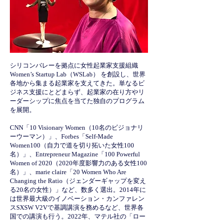
シリコンバレーを拠点に女性起業家支援組織
Women’s Startup Lab（WSLab） を創設し、世界
各地から集まる起業家を支えてきた。単なるビ
ジネス支援にとどまらず、起業家の在り方やリ
ーダーシップに焦点を当てた独自のプログラム
を展開。
CNN「10 Visionary Women（10名のビジョナリ
ーウーマン）」、Forbes「Self-Made
Women100（自力で道を切り拓いた女性100
名）」、Entrepreneur Magazine「100 Powerful
Women of 2020（2020年度影響力のある女性100
名）」、marie claire「20 Women Who Are
Changing the Ratio（ジェンダーギャップを変え
る20名の女性）」など、数多く選出。2014年に
は世界最大級のイノベーション・カンファレン
スSXSW V2Vで基調講演を務めるなど、世界各
国での講演も行う。2022年、マテル社の「ロー