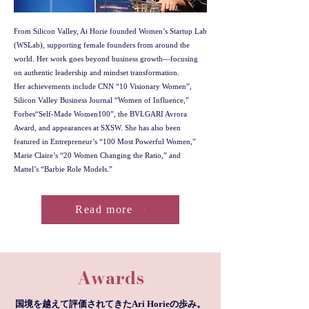
From Silicon Valley, Ai Horie founded Women’s Startup Lab
(WSLab), supporting female founders from around the
world. Her work goes beyond business growth—focusing
on authentic leadership and mindset transformation.
Her achievements include CNN “10 Visionary Women”,
Silicon Valley Business Journal “Women of Influence,”
Forbes“Self-Made Women100”, the BVLGARI Avrora
Award, and appearances at SXSW. She has also been
featured in Entrepreneur’s “100 Most Powerful Women,”
Marie Claire’s “20 Women Changing the Ratio,” and
Mattel’s “Barbie Role Models.”
Read more
Awards
国境を越えて評価されてきたAri Horieの歩み。