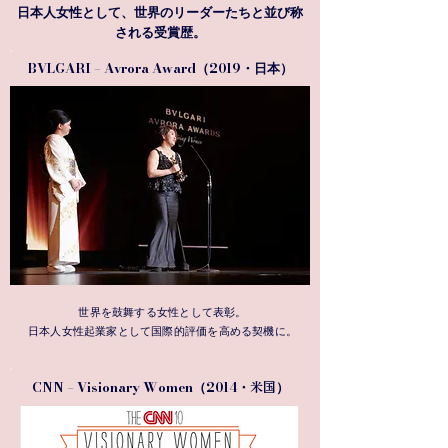
日本人女性として、世界のリーダーたちと並び称
される受賞歴。
BVLGARI – Avrora Award（2019・
）
日本
世界を鼓舞する女性として表彰。
日本人女性起業家として国際的評価を高める契機に。
CNN – Visionary Women（2014・
）
米国