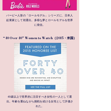
バービー人形の「ロールモデル」シリーズに、日本人
起業家として初選出。多様な夢とロールモデルを世界
に発信。
“40 Over 40” Women to Watch（2015・
）
米国
40歳以上で世界的に注目すべき女性の一人として選
出。年齢を重ねながら挑戦を続ける女性として評価さ
れた。