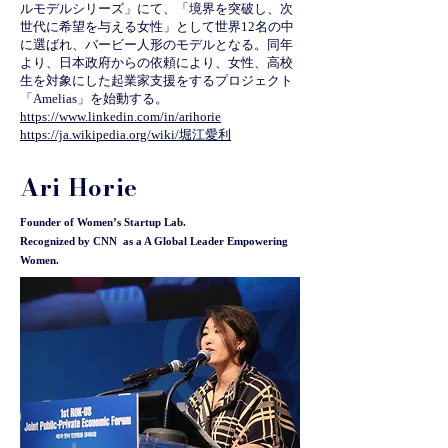
ルモデルシリーズ」にて、「境界を突破し、次
世代に希望を与える女性」として世界12名の中
に選ばれ、バービー人形のモデルとなる。同年
より、日本政府からの依頼により、女性、高校
生を対象にした起業家支援をするプロジェクト
「Amelias」を始動する。
https://www.linkedin.com/in/arihorie
https://ja.wikipedia.org/wiki/堀江愛利
Ari Horie
Founder of Women’s Startup Lab.
Recognized by CNN as a
A Global Leader Empowering
Women.